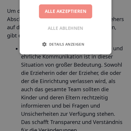
Um die negativen Auswirkungen des
ALLE AKZEPTIEREN
Abschieds einer Erzieherin oder eines Erziehers
auf die Kinder und das Team zu minimieren,
ALLE ABLEHNEN
gibt es einige hilfreiche Maßnahmen:
DETAILS ANZEIGEN
Offene Kommunikation - Eine offene und
ehrliche Kommunikation ist in dieser
Situation von großer Bedeutung. Sowohl
die Erzieherin oder der Erzieher, die oder
der die Einrichtung verlassen wird, als
auch das gesamte Team sollten die
Kinder und deren Eltern rechtzeitig
informieren und bei Fragen und
Unsicherheiten zur Verfügung stehen.
Das schafft Transparenz und Verständnis
für die Veränderungen.