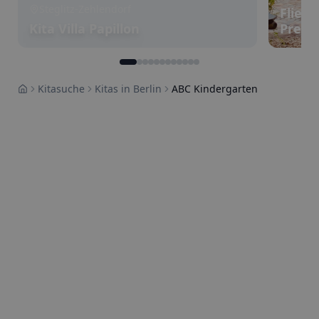
Steglitz-Zehlendorf
Flied
Kita Villa Papillon
Prenz
Kitasuche
Kitas in Berlin
ABC Kindergarten
Home