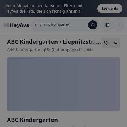
Jeden Monat suchen tausende Eltern mit
Los gehts
HeyAva die Kita,
die sich richtig anfühlt.
HeyAva
PLZ, Bezirk, Name...
ABC Kindergarten
•
Liepnitzstr. 49
ABC Kindergarten gUG (haftungsbeschränkt)
ABC Kindergarten