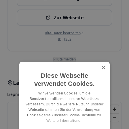
Zur Webseite
Kita-Daten bearbeiten
ID:
1352
Kita melden
×
Diese Webseite
Lage & Anfahrt
verwendet Cookies.
Wir verwenden Cookies, um die
Liepnitzstr. 49, 10318, Berlin, Friedrichsfelde
Benutzerfreundlichkeit unserer Website zu
verbessern. Durch die weitere Nutzung unserer
Webseite stimmen Sie der Verwendung von
Cookies gemäß unserer Cookie-Richtlinie zu.
Weitere Informationen