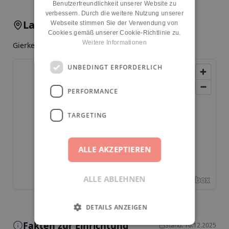
Benutzerfreundlichkeit unserer Website zu
verbessern. Durch die weitere Nutzung unserer
Lage & Anfahrt
Webseite stimmen Sie der Verwendung von
Cookies gemäß unserer Cookie-Richtlinie zu.
Weitere Informationen
Gierkezeile 42, 10585, Berlin, Charlottenburg
UNBEDINGT ERFORDERLICH
PERFORMANCE
TARGETING
ALLE AKZEPTIEREN
ALLE ABLEHNEN
DETAILS ANZEIGEN
Fakten zur Einrichtung
Stand: 16.12.2025