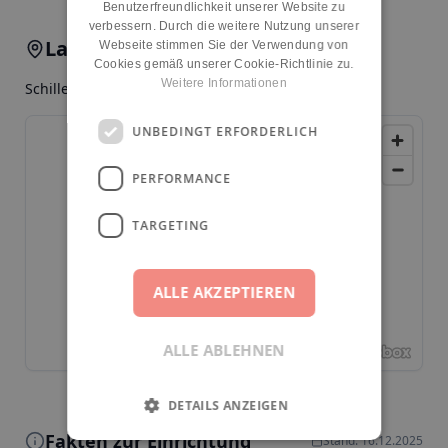
Benutzerfreundlichkeit unserer Website zu
verbessern. Durch die weitere Nutzung unserer
Lage & Anfahrt
Webseite stimmen Sie der Verwendung von
Cookies gemäß unserer Cookie-Richtlinie zu.
Weitere Informationen
Schillerstr. 64, 10627, Berlin, Charlottenburg
UNBEDINGT ERFORDERLICH
PERFORMANCE
TARGETING
ALLE AKZEPTIEREN
ALLE ABLEHNEN
DETAILS ANZEIGEN
Fakten zur Einrichtung
Stand: 16.12.2025