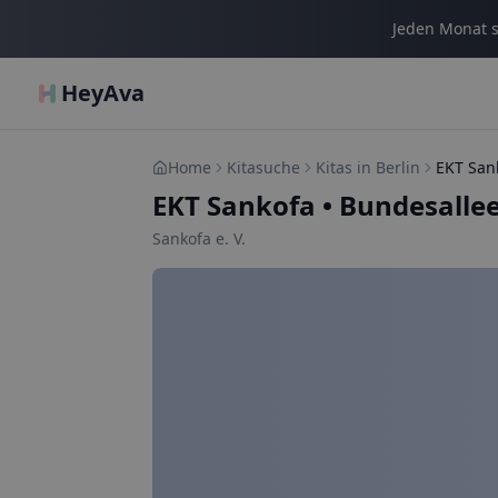
Jeden Monat s
HeyAva
Home
Kitasuche
Kitas in Berlin
EKT San
EKT Sankofa
•
Bundesallee
Sankofa e. V.