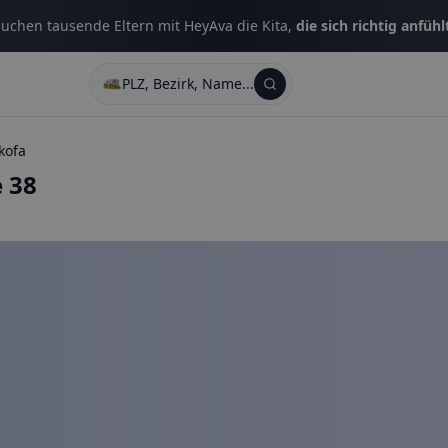
uchen tausende Eltern mit HeyAva die Kita,
die sich richtig anfühl
PLZ, Bezirk, Name...
kofa
 38