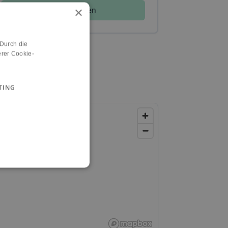
×
Jetzt erstellen
 Durch die
rer Cookie-
TING