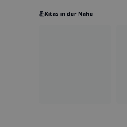
Kitas in der Nähe
5.0
Steglitz-Zehlendorf
M
Kita Villa Papillon
Ki