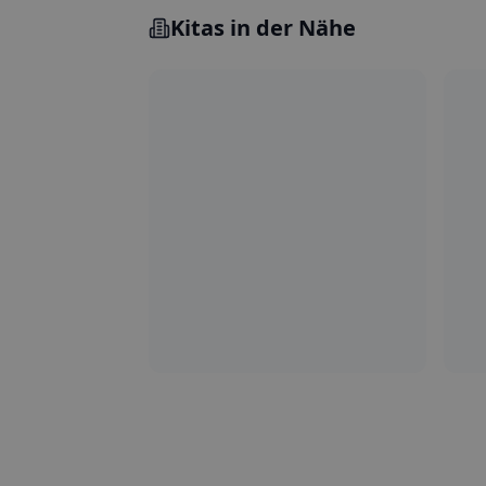
Kitas in der Nähe
5.0
M
Steglitz-Zehlendorf
Fl
Kita Villa Papillon
Wa
Pr