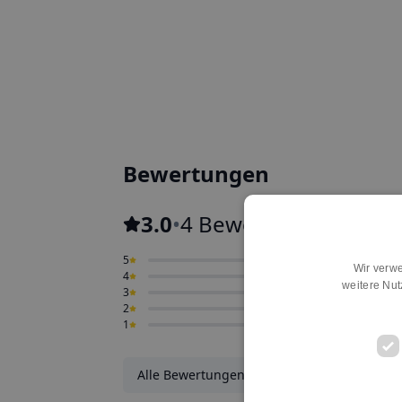
Bewertungen
3.0
•
4 Bewertungen
5
0
Wir verwe
4
0
weitere Nu
3
0
2
0
1
0
Alle Bewertungen ansehen