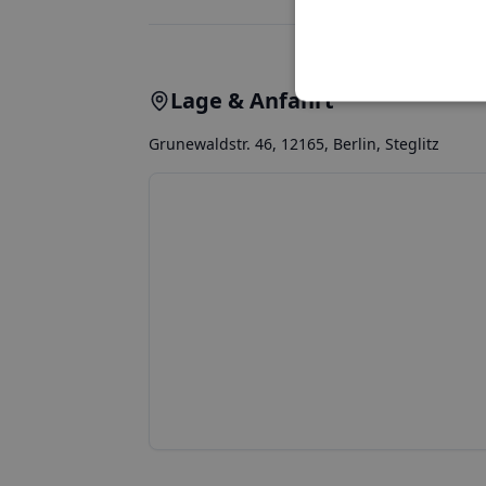
Lage & Anfahrt
Grunewaldstr. 46, 12165, Berlin, Steglitz