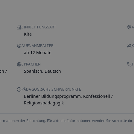
EINRICHTUNGSART
A
Kita
AUFNAHMEALTER
K
ab 12 Monate
SPRACHEN
T
ch /
Spanisch, Deutsch
PÄDAGOGISCHE SCHWERPUNKTE
Berliner Bildungsprogramm, Konfessionell /
Religionspädagogik
ationen der Einrichtung. Für aktuelle Informationen wenden Sie sich bitte direk