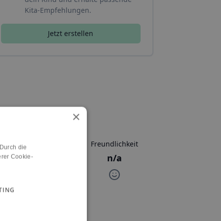
Kita-Empfehlungen.
Jetzt erstellen
×
Aktivitäten
Freundlichkeit
 Durch die
n/a
n/a
rer Cookie-
TING