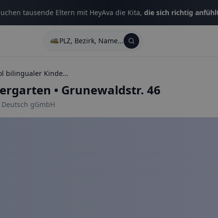
uchen tausende Eltern mit HeyAva die Kita,
die sich richtig anfühl
PLZ, Bezirk, Name...
el caracol bilingualer Kindergarten
dergarten
•
Grunewaldstr. 46
 / Deutsch gGmbH