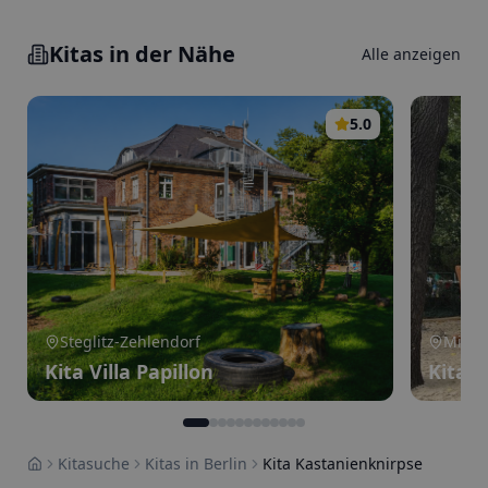
Kitas in der Nähe
Alle anzeigen
5.0
Steglitz-Zehlendorf
Mitte
Kita Villa Papillon
Kita 
Kitasuche
Kitas in Berlin
Kita Kastanienknirpse
Home