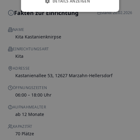
DETAILS ANZEIGEN
Fakten zur Einrichtung
Stand: 20.02.2026
NAME
Kita Kastanienknirpse
EINRICHTUNGSART
Kita
ADRESSE
Kastanienallee 53, 12627 Marzahn-Hellersdorf
ÖFFNUNGSZEITEN
06:00 – 18:00 Uhr
AUFNAHMEALTER
ab 12 Monate
KAPAZITÄT
70 Plätze