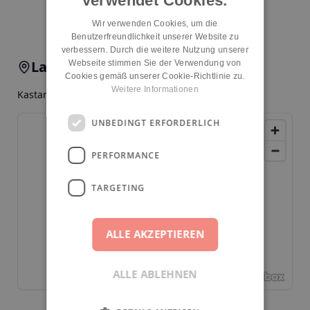
verwendet Cookies.
Kita melden
Wir verwenden Cookies, um die
Benutzerfreundlichkeit unserer Website zu
verbessern. Durch die weitere Nutzung unserer
Lage & Anfahrt
Webseite stimmen Sie der Verwendung von
Cookies gemäß unserer Cookie-Richtlinie zu.
Weitere Informationen
Kastanienallee 53, 12627, Berlin, Hellersdorf
UNBEDINGT ERFORDERLICH
PERFORMANCE
TARGETING
ALLE AKZEPTIEREN
ALLE ABLEHNEN