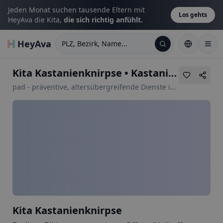
Jeden Monat suchen tausende Eltern mit
Los gehts
HeyAva die Kita,
die sich richtig anfühlt.
HeyAva
PLZ, Bezirk, Name...
Kita Kastanienknirpse
•
Kastanienallee 53
pad - präventive, altersübergreifende Dienste im
sozialen Bereich - gGmbH
Kita Kastanienknirpse