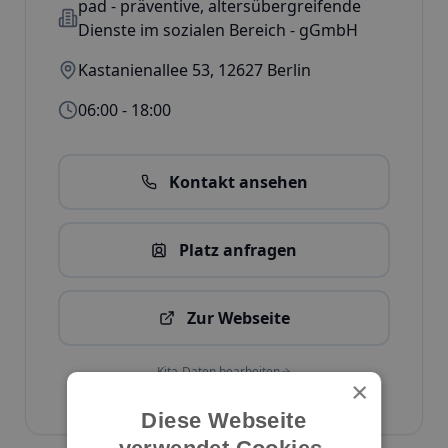
pad - präventive, altersübergreifende
Dienste im sozialen Bereich - gGmbH
Kastanienallee 53
,
12627
Berlin
06:00 - 18:00
Kontakt ansehen
Platz anfragen
Zur Webseite
Kita-Daten bearbeiten
×
ID:
1552
Diese Webseite