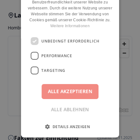
Benutzerfreundlichkeit unserer Website zu
verbessern. Durch die weitere Nutzung unserer
Lage & Anfahrt
Webseite stimmen Sie der Verwendung von
Cookies gemäß unserer Cookie-Richtlinie zu.
Weitere Informationen
Homburgstr. 17, 12309, Berlin, Lichtenrade
UNBEDINGT ERFORDERLICH
PERFORMANCE
TARGETING
ALLE AKZEPTIEREN
ALLE ABLEHNEN
DETAILS ANZEIGEN
Fakten zur Einrichtung
Stand: 18.11.2025