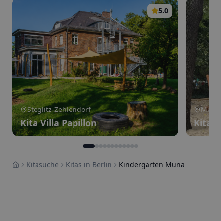
5.0
Steglitz-Zehlendorf
Mitte
Kita Villa Papillon
Kita 
Kitasuche
Kitas in Berlin
Kindergarten Muna
Home