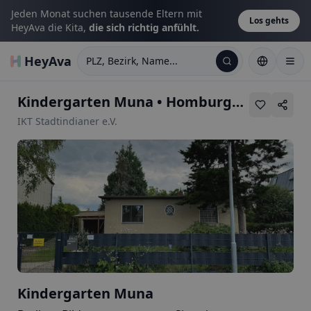
Jeden Monat suchen tausende Eltern mit
Los gehts
HeyAva die Kita,
die sich richtig anfühlt.
HeyAva
PLZ, Bezirk, Name...
Kindergarten Muna
•
Homburgstr. 17
IKT Stadtindianer e.V.
Kindergarten Muna