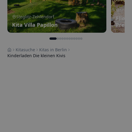
Mitte
Steglitz-Zehlendorf
Flied
Kita Villa Papillon
Prenz
Kitasuche
Kitas in Berlin
Home
Kinderladen Die kleinen Kivis