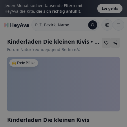
Jeden Monat suchen tausende Eltern mit
Los gehts
HeyAva die Kita,
die sich richtig anfühlt.
HeyAva
PLZ, Bezirk, Name...
Kinderladen Die kleinen Kivis
•
Lucy-Lameck
Forum Naturfreundejugend Berlin e.V.
🙌 Freie Plätze
Kinderladen Die kleinen Kivis