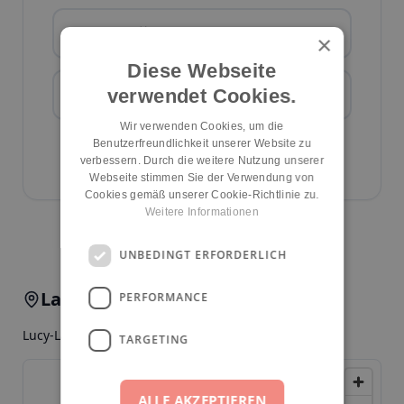
Platz anfragen
×
Diese Webseite
verwendet Cookies.
Zur Webseite
Wir verwenden Cookies, um die
Kita-Daten bearbeiten
Benutzerfreundlichkeit unserer Website zu
verbessern. Durch die weitere Nutzung unserer
ID:
1304
Webseite stimmen Sie der Verwendung von
Cookies gemäß unserer Cookie-Richtlinie zu.
Weitere Informationen
Kita melden
UNBEDINGT ERFORDERLICH
Lage & Anfahrt
PERFORMANCE
Lucy-Lameck-Str. 31, 12049, Berlin, Neukölln
TARGETING
ALLE AKZEPTIEREN