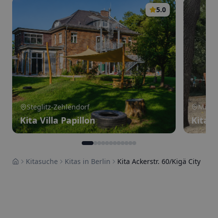
5.0
Steglitz-Zehlendorf
Mitte
Kita Villa Papillon
Kita 
Kitasuche
Kitas in Berlin
Kita Ackerstr. 60/Kigä City
Home