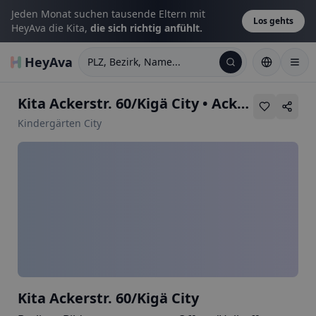
Jeden Monat suchen tausende Eltern mit
Los gehts
HeyAva die Kita,
die sich richtig anfühlt.
HeyAva
PLZ, Bezirk, Name...
Kita Ackerstr. 60/Kigä City
•
Ackerstr. 60
Kindergärten City
Kita Ackerstr. 60/Kigä City