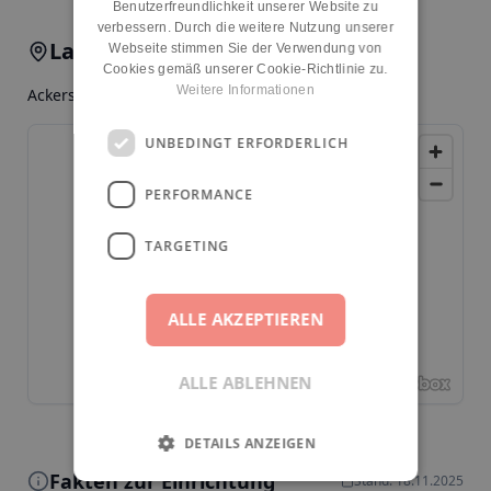
Benutzerfreundlichkeit unserer Website zu
verbessern. Durch die weitere Nutzung unserer
Lage & Anfahrt
Webseite stimmen Sie der Verwendung von
Cookies gemäß unserer Cookie-Richtlinie zu.
Weitere Informationen
Ackerstr. 60, 13355, Berlin, Gesundbrunnen
UNBEDINGT ERFORDERLICH
PERFORMANCE
TARGETING
ALLE AKZEPTIEREN
ALLE ABLEHNEN
DETAILS ANZEIGEN
Fakten zur Einrichtung
Stand: 18.11.2025