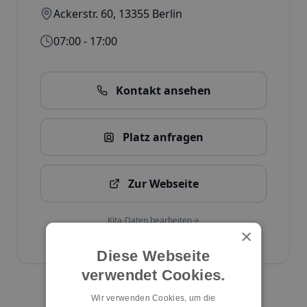
Ackerstr. 60
,
13355
Berlin
07:00 - 17:00
Kontakt ansehen
Platz anfragen
Zur Webseite
Kita-Daten bearbeiten
×
ID:
2894
Diese Webseite
verwendet Cookies.
Kita melden
Wir verwenden Cookies, um die