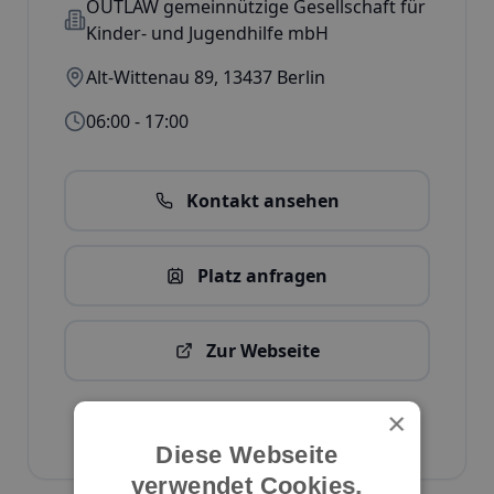
OUTLAW gemeinnützige Gesellschaft für
Kinder- und Jugendhilfe mbH
Alt-Wittenau 89
,
13437
Berlin
06:00 - 17:00
Kontakt ansehen
Platz anfragen
Zur Webseite
Kita-Daten bearbeiten
×
ID:
2805
Diese Webseite
verwendet Cookies.