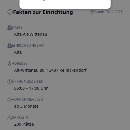
Fakten zur Einrichtung
Stand: 18.11.2025
NAME
Kita Alt-Wittenau
EINRICHTUNGSART
Kita
ADRESSE
Alt-Wittenau 89, 13437 Reinickendorf
ÖFFNUNGSZEITEN
06:00 – 17:00 Uhr
AUFNAHMEALTER
ab 3 Monate
KAPAZITÄT
200 Plätze