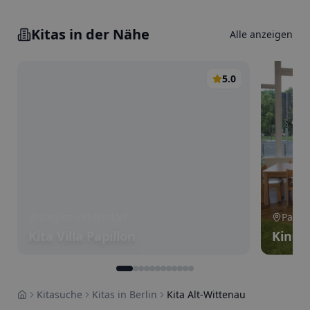
Kitas in der Nähe
Alle anzeigen
5.0
Steglitz-Zehlendorf
Pank
Kita Villa Papillon
Kinde
Kitasuche
Kitas in Berlin
Kita Alt-Wittenau
Home