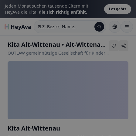
Jeden Monat suchen tausende Eltern mit
Los gehts
HeyAva die Kita,
die sich richtig anfühlt.
HeyAva
PLZ, Bezirk, Name...
Kita Alt-Wittenau
•
Alt-Wittenau 89
OUTLAW gemeinnützige Gesellschaft für Kinder-
und Jugendhilfe mbH
Kita Alt-Wittenau