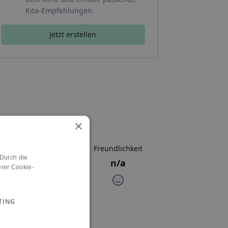
Kita-Empfehlungen.
Jetzt erstellen
×
Aktivitäten
Freundlichkeit
 Durch die
n/a
n/a
rer Cookie-
TING