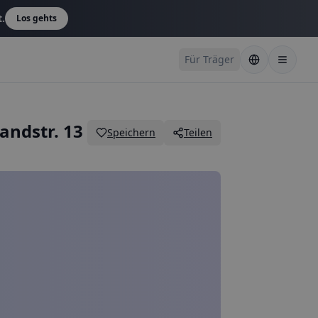
t.
Los gehts
Für Träger
andstr. 13
Speichern
Teilen