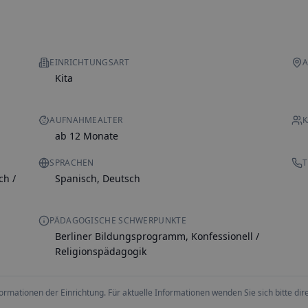
EINRICHTUNGSART
A
Kita
AUFNAHMEALTER
K
ab 12 Monate
SPRACHEN
T
ch /
Spanisch, Deutsch
PÄDAGOGISCHE SCHWERPUNKTE
Berliner Bildungsprogramm, Konfessionell /
Religionspädagogik
ationen der Einrichtung. Für aktuelle Informationen wenden Sie sich bitte direk