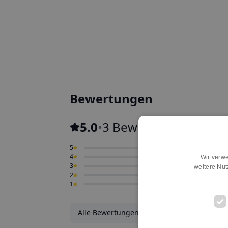
Bewertungen
5.0
•
3 Bewertungen
5
0
4
0
Wir verwe
3
0
weitere Nu
2
0
1
0
Alle Bewertungen ansehen