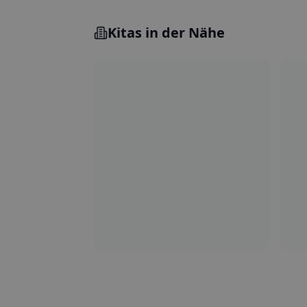
Kitas in der Nähe
5.0
Steglitz-Zehlendorf
P
Kita Villa Papillon
Ki