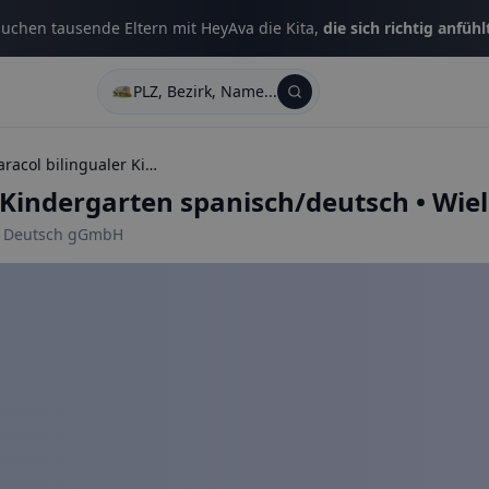
uchen tausende Eltern mit HeyAva die Kita,
die sich richtig anfühl
PLZ, Bezirk, Name...
Kita el caracol bilingualer Kindergarten spanisch/deutsch
er Kindergarten spanisch/deutsch
•
Wiel
 / Deutsch gGmbH