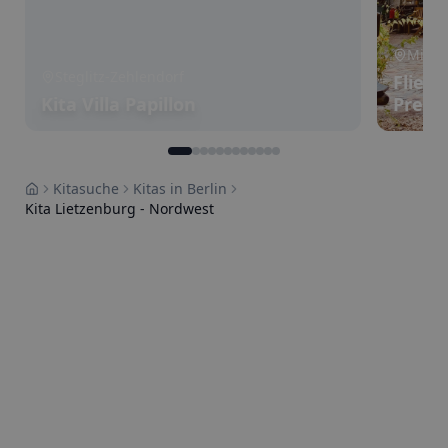
Mitte
Steglitz-Zehlendorf
Flied
Kita Villa Papillon
Prenz
Kitasuche
Kitas in Berlin
Home
Kita Lietzenburg - Nordwest