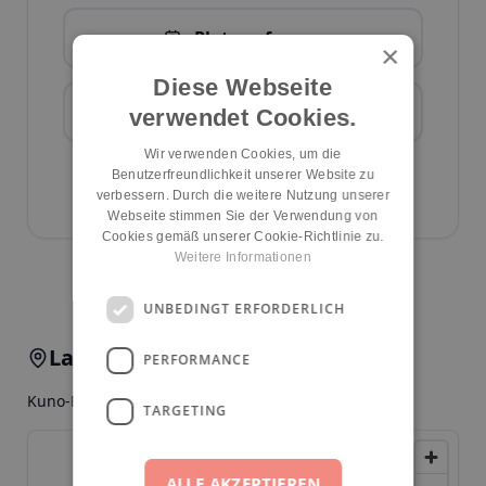
Platz anfragen
×
Diese Webseite
Zur Webseite
verwendet Cookies.
Wir verwenden Cookies, um die
Kita-Daten bearbeiten
Benutzerfreundlichkeit unserer Website zu
ID:
1426
verbessern. Durch die weitere Nutzung unserer
Webseite stimmen Sie der Verwendung von
Cookies gemäß unserer Cookie-Richtlinie zu.
Weitere Informationen
Kita melden
UNBEDINGT ERFORDERLICH
Lage & Anfahrt
PERFORMANCE
Kuno-Fischer-Str. 4, 14057, Berlin, Charlottenburg
TARGETING
ALLE AKZEPTIEREN