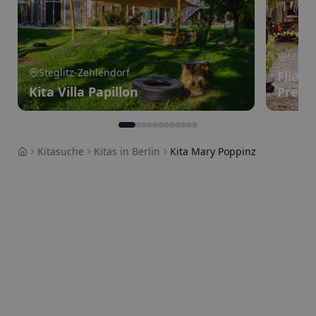
Mitte
Steglitz-Zehlendorf
Flied
Kita Villa Papillon
Prenz
Kitasuche
Kitas in Berlin
Kita Mary Poppinz
Home