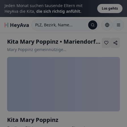
Jeden Monat suchen tausende Eltern mit
Los gehts
HeyAva die Kita,
die sich richtig anfühlt.
HeyAva
PLZ, Bezirk, Name...
Kita Mary Poppinz
•
Mariendorfer Damm 444
Mary Poppinz gemeinnützige
Unternehmergesellschaft (haftungsbeschränkt)
Kita Mary Poppinz