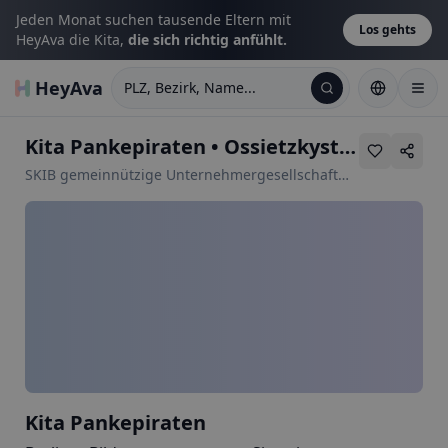
Jeden Monat suchen tausende Eltern mit
Los gehts
HeyAva die Kita,
die sich richtig anfühlt.
HeyAva
PLZ, Bezirk, Name...
Kita Pankepiraten
•
Ossietzkystr. 6
SKIB gemeinnützige Unternehmergesellschaft
(haftungsbeschränkt) Starke Kinder in Berlin
Kita Pankepiraten