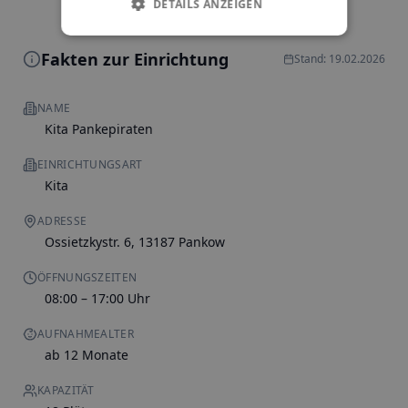
DETAILS ANZEIGEN
Fakten zur Einrichtung
Stand: 19.02.2026
NAME
Kita Pankepiraten
EINRICHTUNGSART
Kita
ADRESSE
Ossietzkystr. 6, 13187 Pankow
ÖFFNUNGSZEITEN
08:00 – 17:00 Uhr
AUFNAHMEALTER
ab 12 Monate
KAPAZITÄT