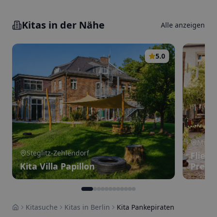
Kitas in der Nähe
Alle anzeigen
5.0
Mitte
Steglitz-Zehlendorf
Flied
Kita Villa Papillon
Prenz
Kitasuche
Kitas in Berlin
Kita Pankepiraten
Home