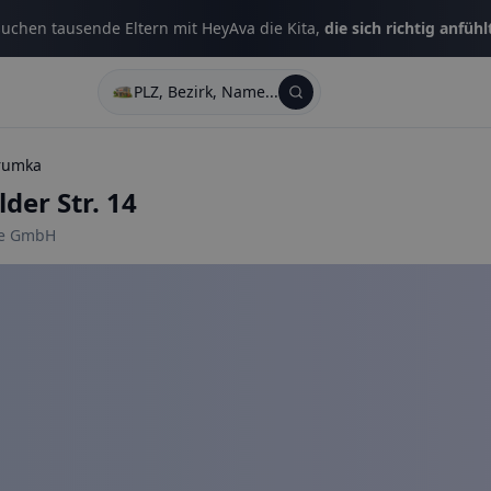
uchen tausende Eltern mit HeyAva die Kita,
die sich richtig anfühl
PLZ, Bezirk, Name...
rumka
der Str. 14
ge GmbH