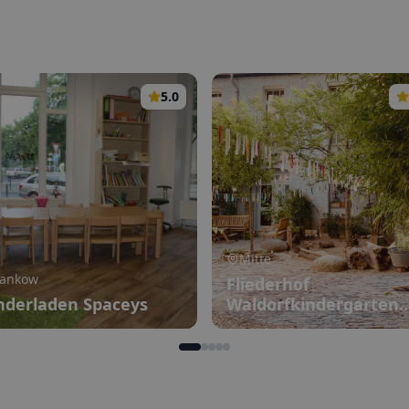
5.0
Mitte
ankow
Fliederhof
nderladen Spaceys
Waldorfkindergarten
Prenzlauer Berg