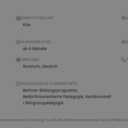
EINRICHTUNGSART
A
Kita
AUFNAHMEALTER
K
ab 6 Monate
SPRACHEN
T
Russisch, Deutsch
PÄDAGOGISCHE SCHWERPUNKTE
Berliner Bildungsprogramm,
Bedürfnisorientierte Pädagogik, Konfessionell
/ Religionspädagogik
ationen der Einrichtung. Für aktuelle Informationen wenden Sie sich bitte direk