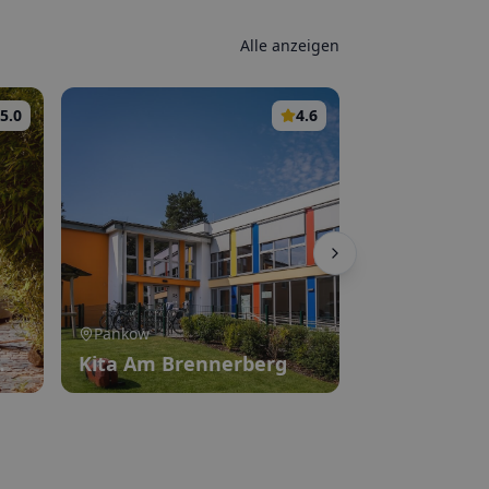
Alle anzeigen
5.0
4.6
Pankow
Spandau
Kita Am Brennerberg
Stadtteil-Ki