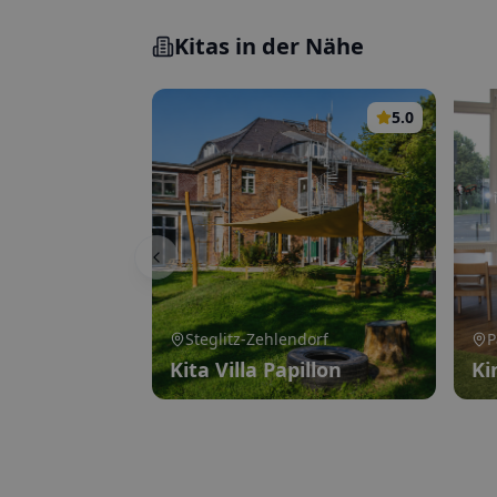
Kitas in der Nähe
5.0
Steglitz-Zehlendorf
P
Kita Villa Papillon
Ki