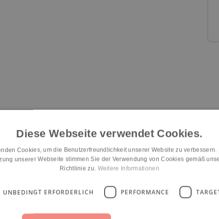
Eingewöhnung
Räumlichkeiten
Konzept-Umsetzung
Diese Webseite verwendet Cookies.
n/a
n/a
n/a
nden Cookies, um die Benutzerfreundlichkeit unserer Website zu verbessern.
tzung unserer Webseite stimmen Sie der Verwendung von Cookies gemäß unse
Richtlinie zu.
Weitere Informationen
UNBEDINGT ERFORDERLICH
PERFORMANCE
TARGE