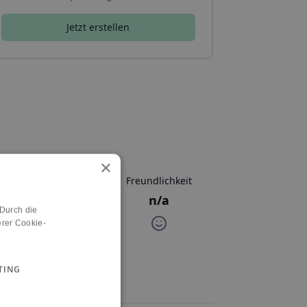
Jetzt erstellen
×
Aktivitäten
Freundlichkeit
n/a
n/a
 Durch die
rer Cookie-
TING