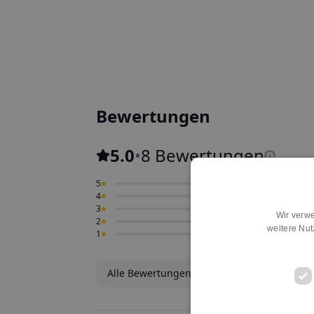
Bewertungen
5.0
•
8 Bewertungen
5
0
4
0
3
0
Wir verwe
2
0
weitere Nu
1
0
Alle Bewertungen ansehen