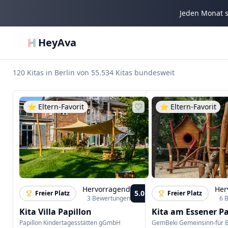
Jeden Monat s
HeyAva
120 Kitas in Berlin von 55.534 Kitas bundesweit
⭐️ Eltern-Favorit
⭐️ Eltern-Favorit
Hervorragend
Her
5.0
Freier Platz
Freier Platz
3
Bewertungen
6
Kita Villa Papillon
Kita am Essener P
Papillon Kindertagesstätten gGmbH
GemBeki Gemeinsinn-für B