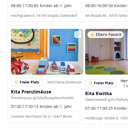
gGmbH
08:00-17:00
·
85
Kinder
·
ab 1. Jahr
08:00-16:00
·
50
Kinder
Hechtgraben 6, 14195 Steglitz-Zehlendorf
Alt-Moabit 86, 10555 Mitte
⭐️ Eltern-Favorit
Her
Freier Platz
Noch keine Bewertung
Freier Platz
3
Kita Prenzlmäuse
Kita Kwitka
Prenzlmäuse gUG(haftungsbeschränkt)
Zweimalzwölf gUG (haftun
07:30-17:30
·
15
Kinder
·
ab 1. Jahr
07:30-17:00
·
25
Kinder
Liselotte Herrmann Str. 6, 10407 Berlin
Heldburger Straße 6, 1305