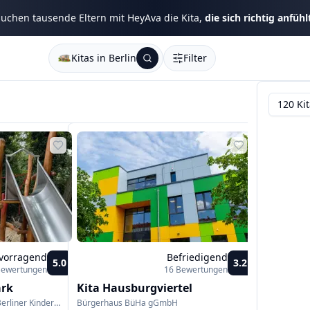
uchen tausende Eltern mit HeyAva die Kita,
die sich richtig anfühl
Kitas in
Berlin
Filter
120 Ki
vorragend
Befriedigend
5.0
3.2
Bewertungen
16
Bewertungen
ark
Kita Hausburgviertel
erliner Kinder
Bürgerhaus BüHa gGmbH