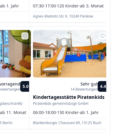
·
ab 1. Jahr
07:30-17:00
·
120
Kinder
·
ab 3. Monat
Agnes-Wabnitz-Str. 9, 10249 Pankow
vorragend
Sehr gut
5.0
4.4
Bewertungen
14
Bewertungen
Kindertagesstätte Piratenkids
gsbeschränkt)
Piratenkids gemeinnützige GmbH
·
ab 11. Monat
06:00-18:00
·
130
Kinder
·
ab 1. Jahr
5 Berlin
Blankenburger Chaussee 89, 13125 Buch