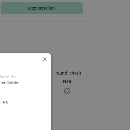
Jetzt erstellen
×
Aktivitäten
Freundlichkeit
 Durch die
n/a
n/a
rer Cookie-
TING