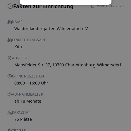
Fakten zur Einrichtung
Stand: 16.12.2025
NAME
Waldorfkindergarten Wilmersdorf e.V.
EINRICHTUNGSART
Kita
ADRESSE
Mansfelder Str. 37, 10709 Charlottenburg-Wilmersdorf
ÖFFNUNGSZEITEN
08:00 – 16:00 Uhr
AUFNAHMEALTER
ab 18 Monate
KAPAZITÄT
75 Plätze
TRÄGER