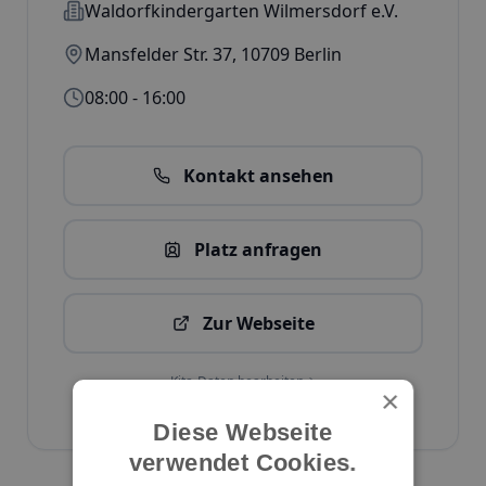
Waldorfkindergarten Wilmersdorf e.V.
Mansfelder Str. 37
,
10709
Berlin
08:00 - 16:00
Kontakt ansehen
Platz anfragen
Zur Webseite
Kita-Daten bearbeiten
×
ID:
1242
Diese Webseite
verwendet Cookies.
Kita melden