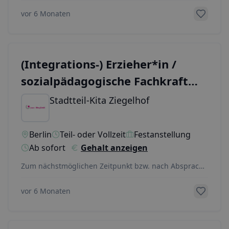
Reige
...
vor 6 Monaten
(Integrations-) Erzieher*in /
sozialpädagogische Fachkraft
(w/m/d) Kita Spandau
Stadtteil-Kita Ziegelhof
Berlin
Teil- oder Vollzeit
Festanstellung
Ab sofort
Gehalt anzeigen
Zum nächstmöglichen Zeitpunkt bzw. nach Absprache
suchen wir in Teilzeit oder Vollzeit mit 30 – 39 S
...
vor 6 Monaten