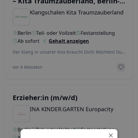
– Kita Traumzauberland, Berlin-
Friedrichshagen
Klangschalen Kita Traumzauberland
Berlin
Teil- oder Vollzeit
Festanstellung
Ab sofort
Gehalt anzeigen
Der Klang in unserer Kita braucht Dich! Möchtest Du
Kinder in ihren frühkindlichen Bildungsprozessen
...
vor 6 Monaten
Erzieher:in (m/w/d)
INA KINDER.GARTEN Europacity
Berlin
Teil- oder Vollzeit
Festanstellung
×
Ab sofort
Gehalt anzeigen