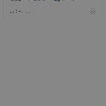
Leitung&nbsp;führst du gemeinsam mit deiner Co-
Leitungskraf
...
vor 7 Monaten