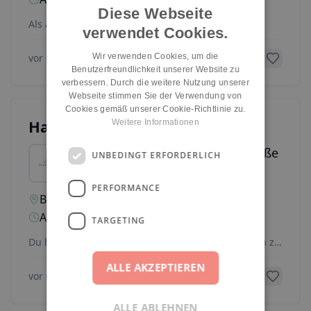
Diese Webseite
Als anerkannte pädagogische Fachkraft (m/w/d)
verwendet Cookies.
begeisterst du dich für die Arbeit mit Kindern aus
ver
...
Wir verwenden Cookies, um die
vor 6 Monaten
Benutzerfreundlichkeit unserer Website zu
verbessern. Durch die weitere Nutzung unserer
Webseite stimmen Sie der Verwendung von
Cookies gemäß unserer Cookie-Richtlinie zu.
Hauswirtschaftskraft (m/w/d)
Weitere Informationen
INA KINDER.GARTEN Finchleystraße
UNBEDINGT ERFORDERLICH
PERFORMANCE
Berlin
Teil- oder Vollzeit
Festanstellung
Ab sofort
Gehalt anzeigen
TARGETING
Du hast Spaß daran, für und auch mal mit Kindern zu
kochen? Für Gesundheit, Genuss, Vielfalt und Nac
...
ALLE AKZEPTIEREN
vor 6 Monaten
ALLE ABLEHNEN