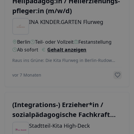
Heilpädagog:in / Heilerziehungs­
pfleger:in (m/w/d)
INA KINDER.GARTEN Flurweg
Berlin
Teil- oder Vollzeit
Festanstellung
Ab sofort
Gehalt anzeigen
Raus ins Grüne: Die Kita Flurweg in Berlin-Rudow
sucht eine/n Heilpädagog:in (m/w/d) für die neu ent
...
vor 7 Monaten
(Integrations-) Erzieher*in /
sozialpädagogische Fachkraft
(w/m/d) Kita Neukölln
Stadtteil-Kita High-Deck