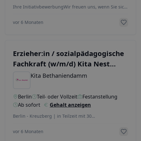
Ihre InitiativbewerbungWir freuen uns, wenn Sie sich
initiativ bewerben und wir Ihre Bewerbung in un
...
vor 6 Monaten
Erzieher:in / sozialpädagogische
Fachkraft (w/m/d) Kita Nest
Kreuzberg
Kita Bethaniendamm
Berlin
Teil- oder Vollzeit
Festanstellung
Ab sofort
Gehalt anzeigen
Berlin - Kreuzberg | in Teilzeit mit 30
Std./Woche&nbsp;Wir sind die Juwo – Kita gGmbH aus
Berlin, e
...
vor 6 Monaten