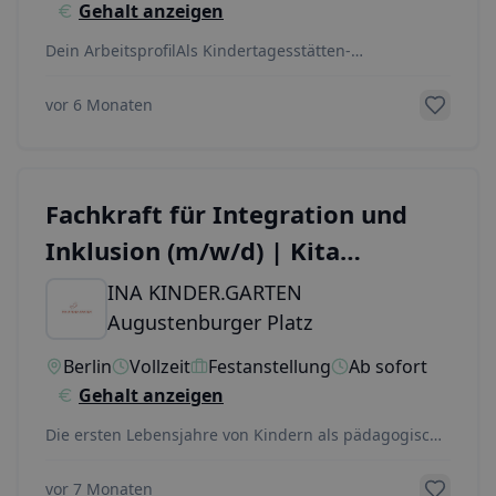
Gehalt anzeigen
Dein ArbeitsprofilAls Kindertagesstätten-
Leitung&nbsp;führst du gemeinsam mit deiner Co-
Leitungskraf
...
vor 6 Monaten
Fachkraft für Integration und
Inklusion (m/w/d) | Kita
Augustenburger Platz Gestalte
INA KINDER.GARTEN
den bunten Kita-Alltag
Augustenburger Platz
Berlin
Vollzeit
Festanstellung
Ab sofort
Gehalt anzeigen
Die ersten Lebensjahre von Kindern als pädagogische
Fachkraft für Integration und Inklusion (m/w/d)
...
vor 7 Monaten