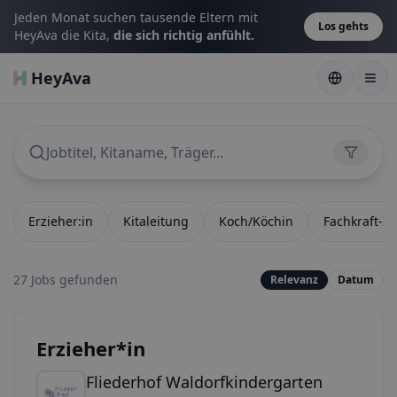
Jeden Monat suchen tausende Eltern mit
Los gehts
HeyAva die Kita,
die sich richtig anfühlt.
HeyAva
Jobtitel, Kitaname, Träger...
Erzieher:in
Kitaleitung
Koch/Köchin
Fachkraft-In
27 Jobs
gefunden
Relevanz
Datum
Erzieher*in
Fliederhof Waldorfkindergarten