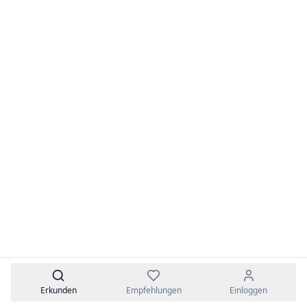
08:00-17:00
·
85
Kinder
·
ab 1. Jahr
Hechtgraben 6, 14195 Steglitz-Zehlendorf
⭐️ Eltern-Favorit
Hervorragend
5.0
Freier Platz
6
Bewertungen
Kita am Essener Park
GemBeki Gemeinsinn-für Berliner Kinder gGmbH
08:00-16:00
·
50
Kinder
·
ab 1. Jahr
Alt-Moabit 86, 10555 Mitte
Erkunden
Empfehlungen
Einloggen