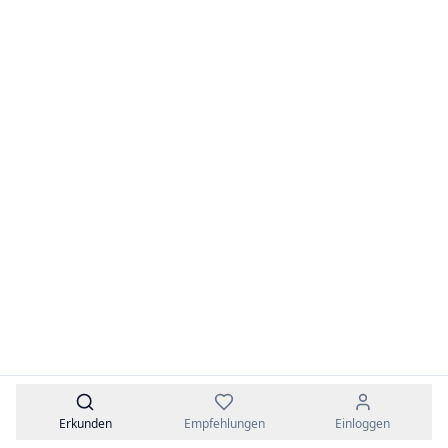
08:00-17:00
·
85
Kinder
·
ab 1. Jahr
Hechtgraben 6, 14195 Steglitz-Zehlendorf
⭐️ Eltern-Favorit
Hervorragend
5.0
Freier Platz
6
Bewertungen
Kita am Essener Park
GemBeki Gemeinsinn-für Berliner Kinder gGmbH
08:00-16:00
·
50
Kinder
·
ab 1. Jahr
Alt-Moabit 86, 10555 Mitte
Erkunden
Empfehlungen
Einloggen