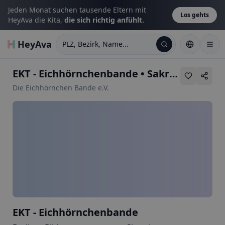
Jeden Monat suchen tausende Eltern mit
Los gehts
HeyAva die Kita,
die sich richtig anfühlt.
HeyAva
PLZ, Bezirk, Name...
EKT - Eichhörnchenbande
•
Sakrower Landstr. 100
Die Eichhörnchen Bande e.V.
EKT - Eichhörnchenbande