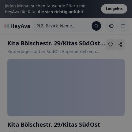
Jeden Monat suchen tausende Eltern mit
Los gehts
HeyAva die Kita,
die sich richtig anfühlt.
HeyAva
PLZ, Bezirk, Name...
Kita Bölschestr. 29/Kitas SüdOst
•
Bölschest
Kindertagesstätten SüdOst Eigenbetrieb von
Berlin
Kita Bölschestr. 29/Kitas SüdOst