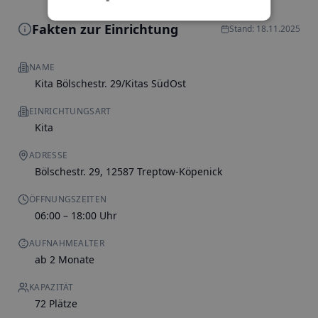
Fakten zur Einrichtung
Stand: 18.11.2025
NAME
Kita Bölschestr. 29/Kitas SüdOst
EINRICHTUNGSART
Kita
ADRESSE
Bölschestr. 29, 12587 Treptow-Köpenick
ÖFFNUNGSZEITEN
06:00 – 18:00 Uhr
AUFNAHMEALTER
ab 2 Monate
KAPAZITÄT
72 Plätze