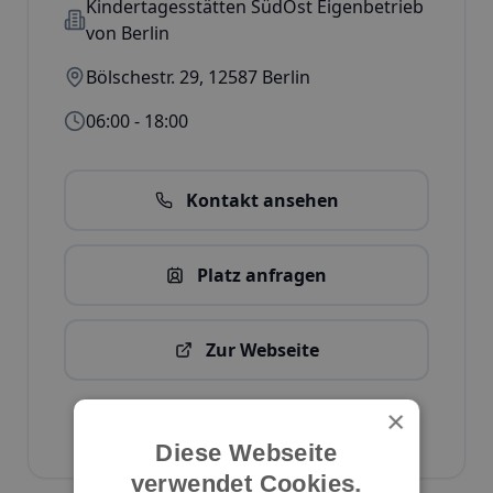
Kindertagesstätten SüdOst Eigenbetrieb
von Berlin
Bölschestr. 29
,
12587
Berlin
06:00 - 18:00
Kontakt ansehen
Platz anfragen
Zur Webseite
Kita-Daten bearbeiten
×
ID:
2556
Diese Webseite
verwendet Cookies.