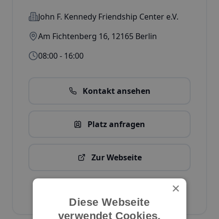
John F. Kennedy Friendship Center e.V.
Am Fichtenberg 16
,
12165
Berlin
08:00 - 16:00
Kontakt ansehen
Platz anfragen
Zur Webseite
Kita-Daten bearbeiten
×
ID:
2786
Diese Webseite
verwendet Cookies.