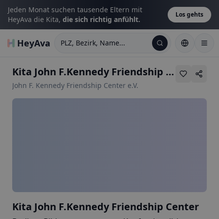
Jeden Monat suchen tausende Eltern mit
Los gehts
HeyAva die Kita,
die sich richtig anfühlt.
HeyAva
PLZ, Bezirk, Name...
Kita John F.Kennedy Friendship Center
•
Am
John F. Kennedy Friendship Center e.V.
Kita John F.Kennedy Friendship Center