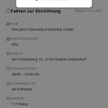
Fakten zur Einrichtung
Stand: 16.12.2025
NAME
Kita John F.Kennedy Friendship Center
EINRICHTUNGSART
Kita
ADRESSE
Am Fichtenberg 16, 12165 Steglitz-Zehlendorf
ÖFFNUNGSZEITEN
08:00 – 16:00 Uhr
AUFNAHMEALTER
ab 9 Monate
KAPAZITÄT
117 Plätze