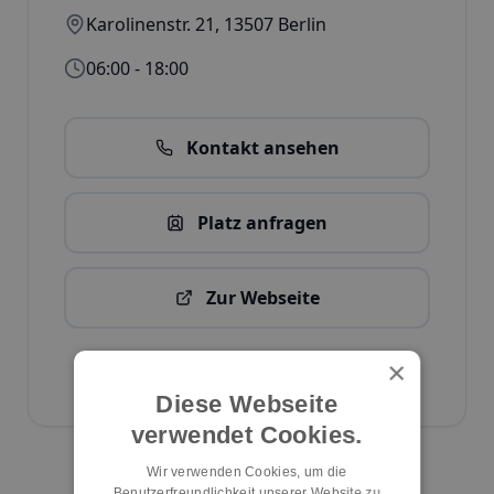
Karolinenstr. 21
,
13507
Berlin
06:00 - 18:00
Kontakt ansehen
Platz anfragen
Zur Webseite
Kita-Daten bearbeiten
×
ID:
1558
Diese Webseite
verwendet Cookies.
Kita melden
Wir verwenden Cookies, um die
Benutzerfreundlichkeit unserer Website zu