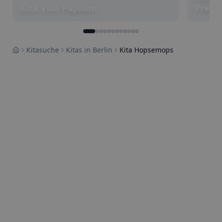
Kita Villa Papillon
Prenz
Kitasuche
Kitas in Berlin
Kita Hopsemops
Home