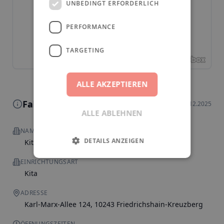
UNBEDINGT ERFORDERLICH
PERFORMANCE
TARGETING
ALLE AKZEPTIEREN
Fakten zur Einrichtung
Stand: 16.12.2025
ALLE ABLEHNEN
NAME
DETAILS ANZEIGEN
Kita Hopsemops
EINRICHTUNGSART
Kita
ADRESSE
Karl-Marx-Allee 124, 10243 Friedrichshain-Kreuzberg
ÖFFNUNGSZEITEN