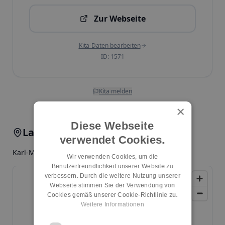
Zur Webseite
Kita-Daten bearbeiten
ID:
1571
Kita melden
×
Diese Webseite
Lage & Anfahrt
verwendet Cookies.
Karl-Marx-Allee 124, 10243, Berlin, Friedrichshain
Wir verwenden Cookies, um die
Benutzerfreundlichkeit unserer Website zu
verbessern. Durch die weitere Nutzung unserer
Webseite stimmen Sie der Verwendung von
Cookies gemäß unserer Cookie-Richtlinie zu.
Weitere Informationen