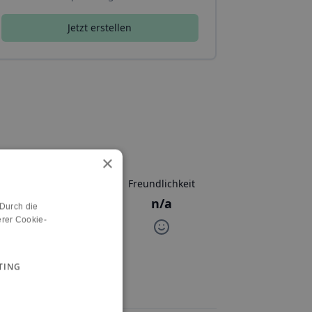
Jetzt erstellen
×
Aktivitäten
Freundlichkeit
n/a
n/a
 Durch die
rer Cookie-
TING