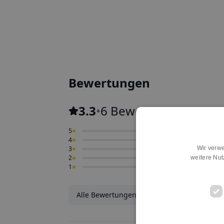
Bewertungen
3.3
•
6 Bewertungen
5
0
4
0
3
0
Wir verwe
2
0
weitere Nu
1
0
Alle Bewertungen ansehen