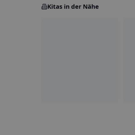
Kitas in der Nähe
5.0
Steglitz-Zehlendorf
P
Kita Villa Papillon
Ki