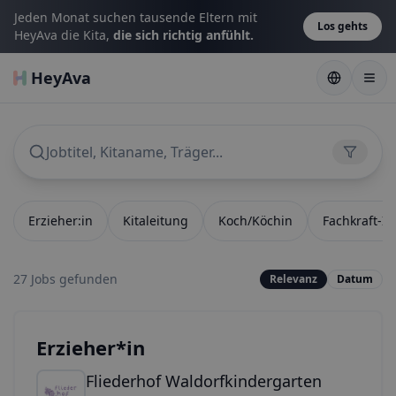
Jeden Monat suchen tausende Eltern mit
Los gehts
HeyAva die Kita,
die sich richtig anfühlt.
HeyAva
Jobtitel, Kitaname, Träger...
Erzieher:in
Kitaleitung
Koch/Köchin
Fachkraft-In
27 Jobs
gefunden
Relevanz
Datum
Erzieher*in
Fliederhof Waldorfkindergarten