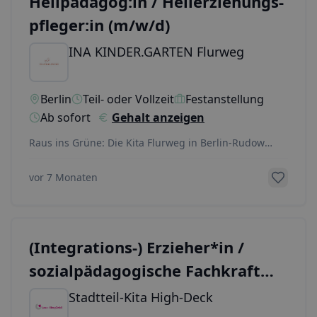
Heilpädagog:in / Heilerziehungs­
pfleger:in (m/w/d)
INA KINDER.GARTEN Flurweg
Berlin
Teil- oder Vollzeit
Festanstellung
Ab sofort
Gehalt anzeigen
Raus ins Grüne: Die Kita Flurweg in Berlin-Rudow
sucht eine/n Heilpädagog:in (m/w/d) für die neu ent
...
vor 7 Monaten
(Integrations-) Erzieher*in /
sozialpädagogische Fachkraft
(w/m/d) Kita Neukölln
Stadtteil-Kita High-Deck