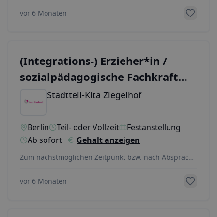
Reige
...
vor 6 Monaten
(Integrations-) Erzieher*in /
sozialpädagogische Fachkraft
(w/m/d) Kita Spandau
Stadtteil-Kita Ziegelhof
Berlin
Teil- oder Vollzeit
Festanstellung
Ab sofort
Gehalt anzeigen
Zum nächstmöglichen Zeitpunkt bzw. nach Absprache
suchen wir in Teilzeit oder Vollzeit mit 30 – 39 S
...
vor 6 Monaten