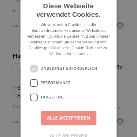
Diese Webseite
Als anerkannte pädagogische Fachkraft (m/w/d)
verwendet Cookies.
begeisterst du dich für die Arbeit mit Kindern aus
ver
...
Wir verwenden Cookies, um die
vor 6 Monaten
Benutzerfreundlichkeit unserer Website zu
verbessern. Durch die weitere Nutzung unserer
Webseite stimmen Sie der Verwendung von
Cookies gemäß unserer Cookie-Richtlinie zu.
Hauswirtschaftskraft (m/w/d)
Weitere Informationen
INA KINDER.GARTEN Finchleystraße
UNBEDINGT ERFORDERLICH
PERFORMANCE
Berlin
Teil- oder Vollzeit
Festanstellung
Ab sofort
Gehalt anzeigen
TARGETING
Du hast Spaß daran, für und auch mal mit Kindern zu
kochen? Für Gesundheit, Genuss, Vielfalt und Nac
...
ALLE AKZEPTIEREN
vor 6 Monaten
ALLE ABLEHNEN