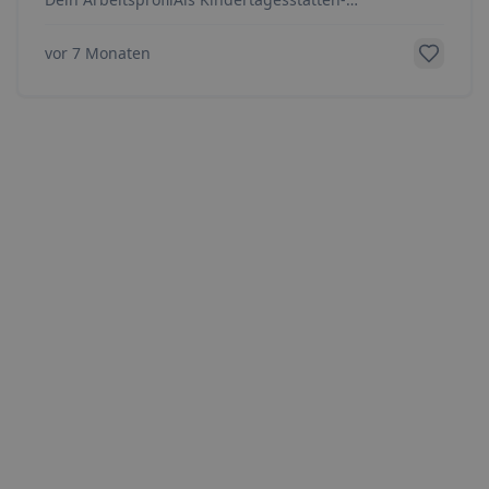
Leitung&nbsp;führst du gemeinsam mit deiner Co-
Leitungskraf
...
vor 7 Monaten