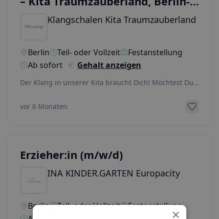
– Kita Traumzauberland, Berlin-
Friedrichshagen
Klangschalen Kita Traumzauberland
Berlin
Teil- oder Vollzeit
Festanstellung
Ab sofort
Gehalt anzeigen
Der Klang in unserer Kita braucht Dich! Möchtest Du
Kinder in ihren frühkindlichen Bildungsprozessen
...
vor 6 Monaten
Erzieher:in (m/w/d)
INA KINDER.GARTEN Europacity
Berlin
Teil- oder Vollzeit
Festanstellung
×
Ab sofort
Gehalt anzeigen