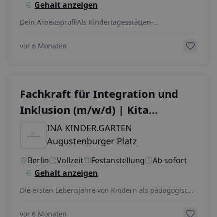
Gehalt anzeigen
Dein ArbeitsprofilAls Kindertagesstätten-
Leitung&nbsp;führst du gemeinsam mit deiner Co-
Leitungskraf
...
vor 6 Monaten
Fachkraft für Integration und
Inklusion (m/w/d) | Kita
Augustenburger Platz Gestalte
INA KINDER.GARTEN
den bunten Kita-Alltag
Augustenburger Platz
Berlin
Vollzeit
Festanstellung
Ab sofort
Gehalt anzeigen
Die ersten Lebensjahre von Kindern als pädagogische
Fachkraft für Integration und Inklusion (m/w/d)
...
vor 6 Monaten