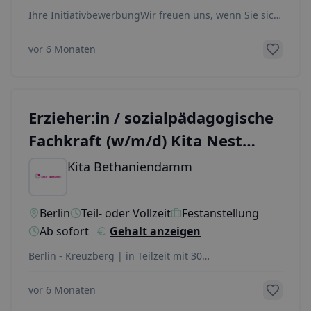
Ihre InitiativbewerbungWir freuen uns, wenn Sie sich
initiativ bewerben und wir Ihre Bewerbung in un
...
vor 6 Monaten
Erzieher:in / sozialpädagogische
Fachkraft (w/m/d) Kita Nest
Kreuzberg
Kita Bethaniendamm
Berlin
Teil- oder Vollzeit
Festanstellung
Ab sofort
Gehalt anzeigen
Berlin - Kreuzberg | in Teilzeit mit 30
Std./Woche&nbsp;Wir sind die Juwo – Kita gGmbH aus
Berlin, e
...
vor 6 Monaten