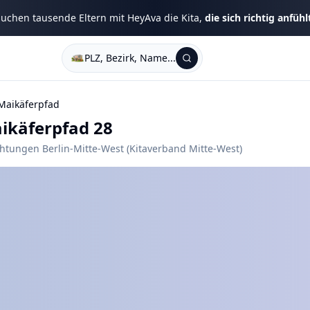
uchen tausende Eltern mit HeyAva die Kita,
die sich richtig anfühl
PLZ, Bezirk, Name...
 Maikäferpfad
ikäferpfad 28
chtungen Berlin-Mitte-West (Kitaverband Mitte-West)