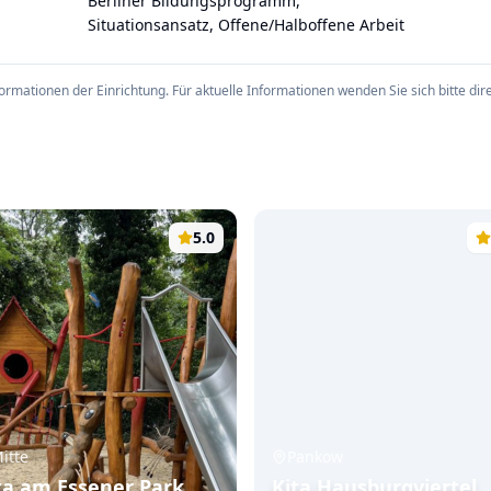
Berliner Bildungsprogramm,
Situationsansatz, Offene/Halboffene Arbeit
ationen der Einrichtung. Für aktuelle Informationen wenden Sie sich bitte direk
5.0
itte
Pankow
ta am Essener Park
Kita Hausburgviertel