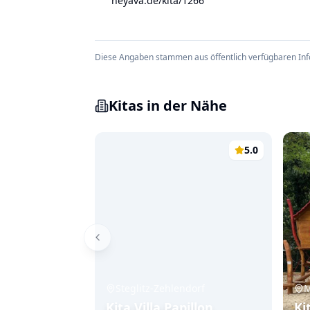
heyava.de/kita/1266
Diese Angaben stammen aus öffentlich verfügbaren Inform
Kitas in der Nähe
5.0
Steglitz-Zehlendorf
M
Kita Villa Papillon
Ki