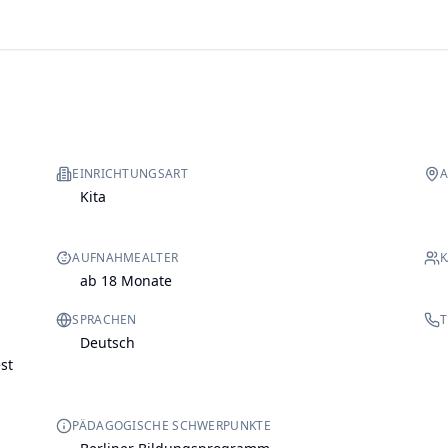
EINRICHTUNGSART
A
Kita
AUFNAHMEALTER
K
ab 18 Monate
SPRACHEN
T
Deutsch
st
PÄDAGOGISCHE SCHWERPUNKTE