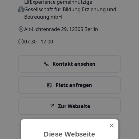
LifExperience gemeinnützige
Gesellschaft für Bildung Erziehung und
Betreuung mbH
Alt-Lichtenrade 29
,
12305
Berlin
07:30 - 17:00
Kontakt ansehen
Platz anfragen
Zur Webseite
Kita-Daten bearbeiten
×
ID:
2828
Diese Webseite