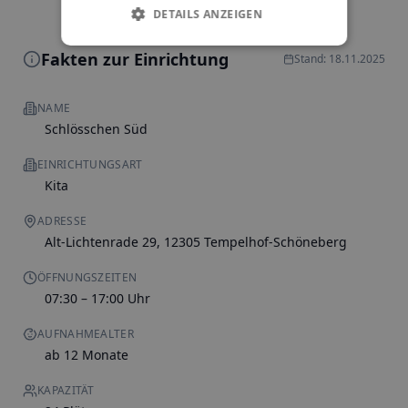
DETAILS ANZEIGEN
Fakten zur Einrichtung
Stand: 18.11.2025
NAME
Schlösschen Süd
EINRICHTUNGSART
Kita
ADRESSE
Alt-Lichtenrade 29, 12305 Tempelhof-Schöneberg
ÖFFNUNGSZEITEN
07:30 – 17:00 Uhr
AUFNAHMEALTER
ab 12 Monate
KAPAZITÄT