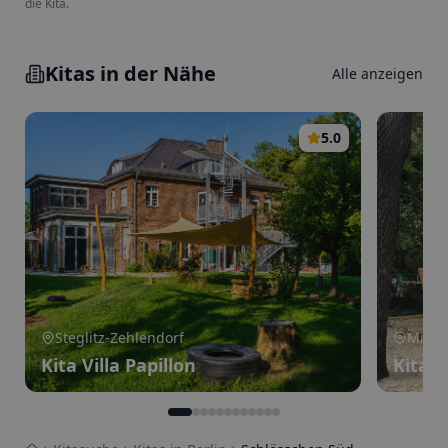
die Kita.
Kitas in der Nähe
Alle anzeigen
5.0
Steglitz-Zehlendorf
Mitte
Kita Villa Papillon
Kita 