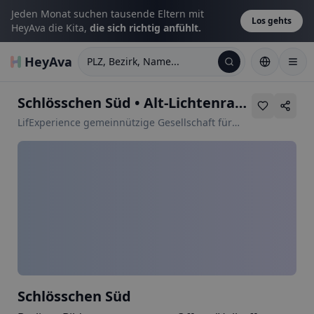
Jeden Monat suchen tausende Eltern mit
Los gehts
HeyAva die Kita,
die sich richtig anfühlt.
HeyAva
PLZ, Bezirk, Name...
Schlösschen Süd
•
Alt-Lichtenrade 29
LifExperience gemeinnützige Gesellschaft für
Bildung Erziehung und Betreuung mbH
Schlösschen Süd